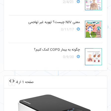
2/4/21
معنی NIV چیست؟ تهویه غیر تهاجمی
0/11/17
چگونه به بیمار COPD کمک کنیم؟
0/9/30
صفحه 1 از 4