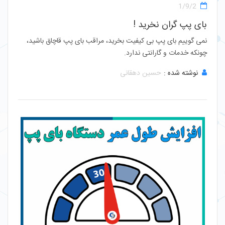
1/9/2
بای پپ گران نخرید !
نمی گوییم بای پپ بی کیفیت بخرید، مراقب بای پپ قاچاق باشید،
چونکه خدمات و گارانتی ندارد.
نوشته شده :
حسین دهقانی